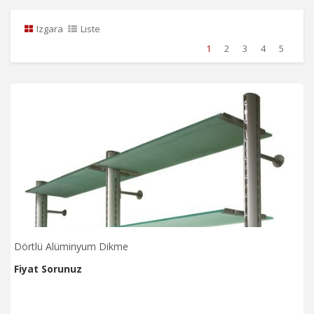
Izgara
Liste
1
2
3
4
5
Dörtlü Alüminyum Dikme
Fiyat Sorunuz