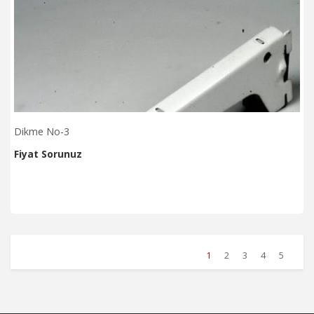
Dikme No-3
Fiyat Sorunuz
1
2
3
4
5