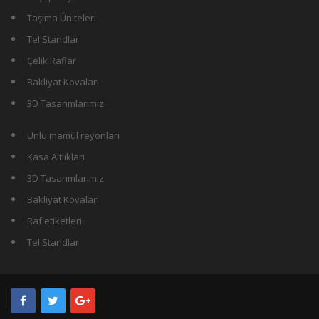
Taşıma Üniteleri
Tel Standlar
Çelik Raflar
Bakliyat Kovaları
3D Tasarımlarımız
Unlu mamül reyonları
Kasa Altlıkları
3D Tasarımlarımız
Bakliyat Kovaları
Raf etiketleri
Tel Standlar