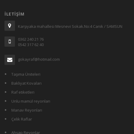
İLETIŞIM
Karşıyaka mahallesi Mesnevi Sokak.No:4 Canik / SAMSUN
0362 240 21 76
0542 317 62 40
gokayraf@hotmail.com
Taşıma Üniteleri
Bakliyat Kovaları
Raf etiketleri
Unlu mamül reyonları
Manav Reyonları
Çelik Raflar
Ahşap Reyonlar