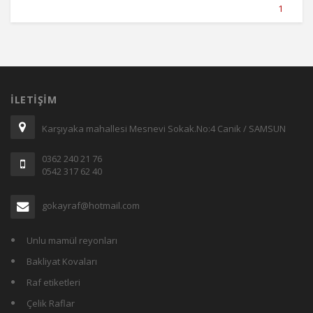
1
İLETIŞIM
Karşıyaka mahallesi Mesnevi Sokak.No:4 Canik / SAMSUN
0362 240 21 76
0542 317 62 40
gokayraf@hotmail.com
Unlu mamül reyonları
Bakliyat Kovaları
Raf etiketleri
Çelik Raflar