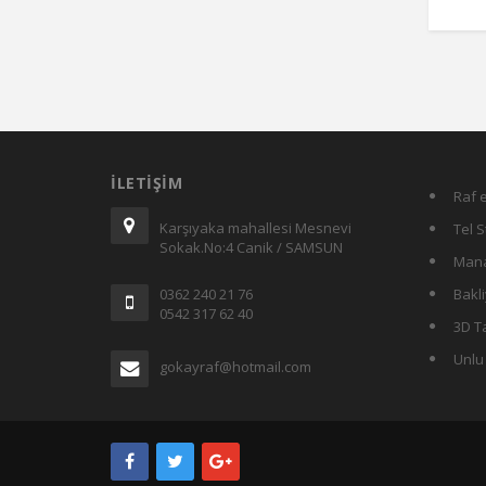
İLETIŞIM
Raf e
Karşıyaka mahallesi Mesnevi
Tel S
Sokak.No:4 Canik / SAMSUN
Mana
0362 240 21 76
Bakli
0542 317 62 40
3D T
Unlu
gokayraf@hotmail.com