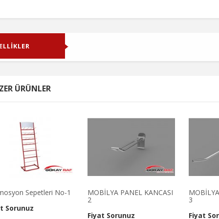
ELLİKLER
ulu Masa
MARKET ARABASI
Köşe Kemerlik 
z
Fiyat Sorunuz
Fiyat Sorunu
ZER ÜRÜNLER
mosyon Sepetleri No-1
MOBİLYA PANEL KANCASI
MOBİLYA
2
3
at Sorunuz
Fiyat Sorunuz
Fiyat So