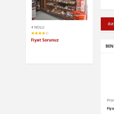
ÖZ
4 NOLU
Camlı Oval Bor
Fiyat Sorunuz
Fiyat Sorunu
BEN
Pro
Fiy