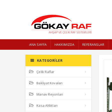
ANA SAYFA
HAKKIMIZDA
REFERANSLAR
KATEGORILER
Çelik Raflar
Bakliyat Kovaları
Manav Reyonları
Kasa Altlıkları