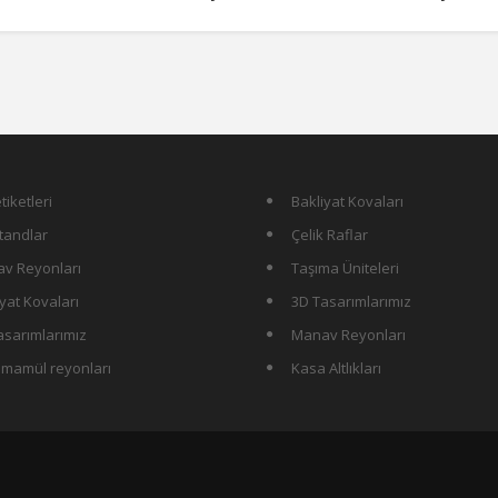
tiketleri
Bakliyat Kovaları
tandlar
Çelik Raflar
v Reyonları
Taşıma Üniteleri
yat Kovaları
3D Tasarımlarımız
asarımlarımız
Manav Reyonları
 mamül reyonları
Kasa Altlıkları