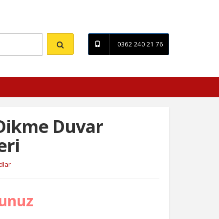
İletişim
0362 240 21 76
Dikme Duvar
eri
dlar
runuz