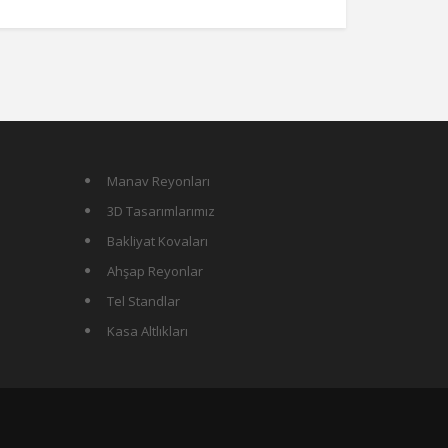
Manav Reyonları
3D Tasarımlarımız
Bakliyat Kovaları
Ahşap Reyonlar
Tel Standlar
Kasa Altlıkları