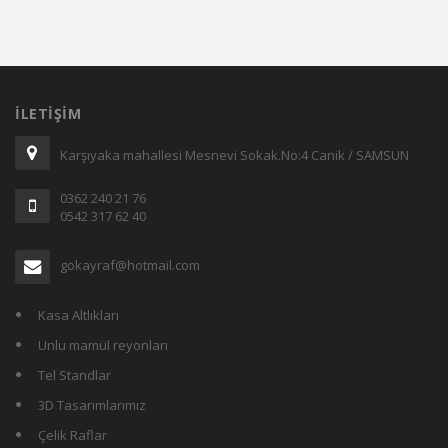
İLETIŞIM
Karşıyaka mahallesi Mesnevi Sokak.No:4 Canik / SAMSUN
0362 240 21 76
0542 317 62 40
gokayraf@hotmail.com
Kasa Altlıkları
Unlu mamül reyonları
Tel Standlar
3D Tasarımlarımız
Çelik Raflar