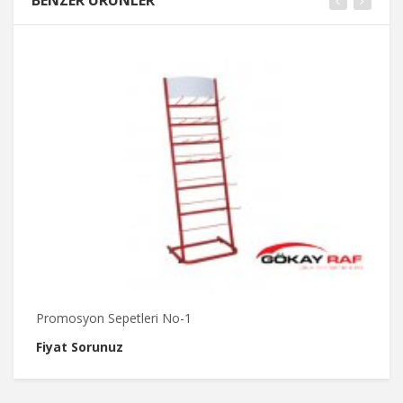
BENZER ÜRÜNLER
Promosyon Sepetleri No-1
M
Fiyat Sorunuz
F