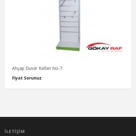
Ahşap Duvar Rafları No-7
A
Fiyat Sorunuz
F
İLETIŞIM