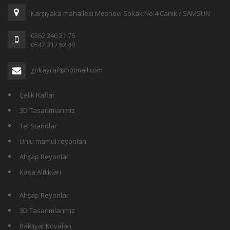
Karşıyaka mahallesi Mesnevi Sokak.No:4 Canik / SAMSUN
0362 240 21 76
0542 317 62 40
gokayraf@hotmail.com
Çelik Raflar
3D Tasarımlarımız
Tel Standlar
Unlu mamül reyonları
Ahşap Reyonlar
Kasa Altlıkları
Ahşap Reyonlar
3D Tasarımlarımız
Bakliyat Kovaları