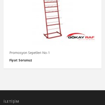
Promosyon Sepetleri No-1
M
Fiyat Sorunuz
F
İLETIŞIM