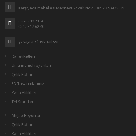
Karşıyaka mahallesi Mesnevi Sokak.No:4 Canik / SAMSUN
0362 240 21 76
0542 317 62 40
gokayraf@hotmail.com
Raf etiketleri
Unlu mamül reyonları
Çelik Raflar
3D Tasarımlarımız
Kasa Altlıkları
Tel Standlar
Ahşap Reyonlar
Çelik Raflar
Kasa Altlıkları