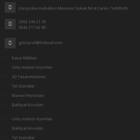
Karşıyaka mahallesi Mesnevi Sokak.No:4 Canik / SAMSUN
0362 240 21 76
0542 317 62 40
gokayraf@hotmail.com
Kasa Altlıkları
Unlu mamül reyonları
3D Tasarımlarımız
Tel Standlar
Manav Reyonları
Bakliyat Kovaları
Unlu mamül reyonları
Bakliyat Kovaları
Tel Standlar