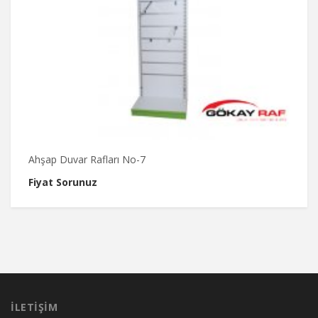
Ahşap Duvar Rafları No-7
A
Fiyat Sorunuz
F
İLETIŞIM