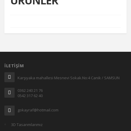
ÜRÜNLER
İLETIŞIM
Karşıyaka mahallesi Mesnevi Sokak.No:4 Canik / SAMSUN
0362 240 21 76
0542 317 62 40
gokayraf@hotmail.com
3D Tasarımlarımız